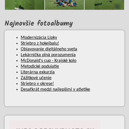
Najnovšie fotoalbumy
Modernizácia Lipky
Striebro z hokejbalu!
Objavovanie digitálneho sveta
Lekárnička plná porozumenia
McDonald's cup - Krajské kolo
Metodické podujatie
Literárna exkurzia
Zážitkové učenie
Striebro v okrese!
Desaťkrát medzi najlepšími v atletike