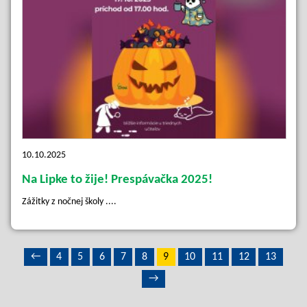
10.10.2025
Na Lipke to žije! Prespávačka 2025!
Zážitky z nočnej školy ....
←
4
5
6
7
8
9
10
11
12
13
→