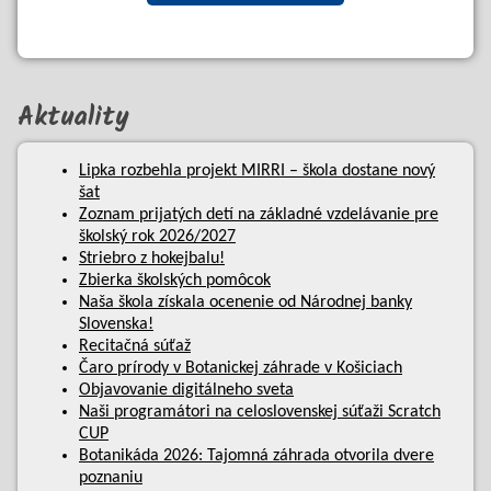
Aktuality
Lipka rozbehla projekt MIRRI – škola dostane nový
šat
Zoznam prijatých detí na základné vzdelávanie pre
školský rok 2026/2027
Striebro z hokejbalu!
Zbierka školských pomôcok
Naša škola získala ocenenie od Národnej banky
Slovenska!
Recitačná súťaž
Čaro prírody v Botanickej záhrade v Košiciach
Objavovanie digitálneho sveta
Naši programátori na celoslovenskej súťaži Scratch
CUP
Botanikáda 2026: Tajomná záhrada otvorila dvere
poznaniu