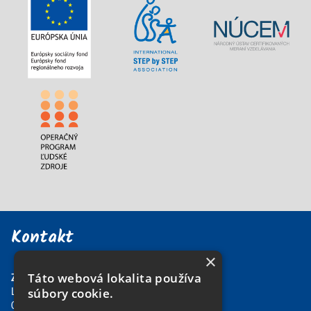
Kontakt
×
Táto webová lokalita používa
Základná škola
súbory cookie.
Lipová 13
052 01 Spišská Nová Ves