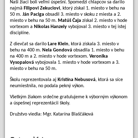
Naši žiaci boli veľmi úspešní. Spomedzi chlapcov sa darilo
najmä
Filipovi Zekuciovi
, ktorý získal 1. miesto v behu na
50 m.
Ján Paciga
obsadil 3. miesto v skoku z miesta a 2.
miesto v behu na 50 m.
Matúš Čaja
získal 2. miesto v hode
vortexom a
Nikolas Hanzely
vybojoval 3. miesto v tej istej
disciplíne.
Z dievčat sa darilo
Lare Klein
, ktorá získala 3. miesto v
behu na 400 m.
Nela Gondová
obsadila 1. miesto v behu
na 400 m a 2. miesto v hode vortexom.
Veronika
Vysopalová
vybojovala 1. miesto v hode vortexom a 3.
miesto v behu na 50 m.
Školu reprezentovala aj
Kristína Nebusová
, ktorá sa síce
neumiestnila, no podala pekný výkon.
Všetkým žiakom srdečne gratulujeme k výborným výkonom
a úspešnej reprezentácii školy.
Družstvo viedla: Mgr. Katarína Blaščáková